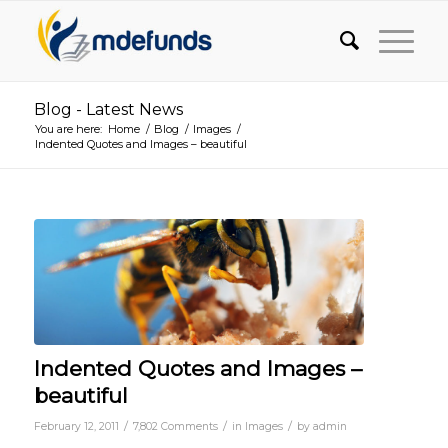
Blog - Latest News
You are here:
Home
/
Blog
/
Images
/
Indented Quotes and Images – beautiful
Indented Quotes and Images –
beautiful
/
/
/
February 12, 2011
7,802 Comments
in
Images
by
admin