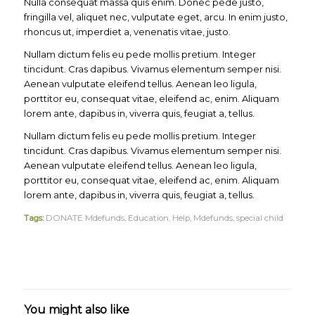
Nulla consequat massa quis enim. Donec pede justo,
fringilla vel, aliquet nec, vulputate eget, arcu. In enim justo,
rhoncus ut, imperdiet a, venenatis vitae, justo.
Nullam dictum felis eu pede mollis pretium. Integer
tincidunt. Cras dapibus. Vivamus elementum semper nisi.
Aenean vulputate eleifend tellus. Aenean leo ligula,
porttitor eu, consequat vitae, eleifend ac, enim. Aliquam
lorem ante, dapibus in, viverra quis, feugiat a, tellus.
Nullam dictum felis eu pede mollis pretium. Integer
tincidunt. Cras dapibus. Vivamus elementum semper nisi.
Aenean vulputate eleifend tellus. Aenean leo ligula,
porttitor eu, consequat vitae, eleifend ac, enim. Aliquam
lorem ante, dapibus in, viverra quis, feugiat a, tellus.
Tags:
DONATE Mdefunds
,
Education
,
Help
,
Mdefunds
,
special child
You might also like